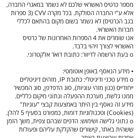
מספר כרטיס האשראי שלכם לא נשמר במאגרי החברה,
אלא ע"י החברה הסולקת. בכל מקרה CVV (3 ספרות
בגב הכרטיס) לא נשמר בשום מקום בהתאם לכללי
חברות האשראי.
אנו שומרים את 4 הספרות האחרונות של כרטיס
האשראי לצורך זיהוי בלבד.
o בעת הרשמה לדיוור: כתובת דואר אלקטרוני.
• מידע הנאסף באופן אוטומטי:
o מידע טכני ודיגיטלי: כתובת IP, מזהים דיגיטליים
ייחודיים (כגון מזהי עוגיות), סוג הדפדפן, סוג המכשיר
ממנו גלשת, מערכת ההפעלה ונתוני מיקום כלליים.
מידע זה נאסף בין היתר באמצעות קבצי "עוגיות"
(Cookies) וטכנולוגיות דומות, כמפורט בסעיף 5 להלן.
o נתוני גלישה ושימוש: הדפים שבהם צפית, משך הזמן
ששהית באתר, קישורים שהקלקת עליהם ופעולות
אחרות שביצעת באתר.